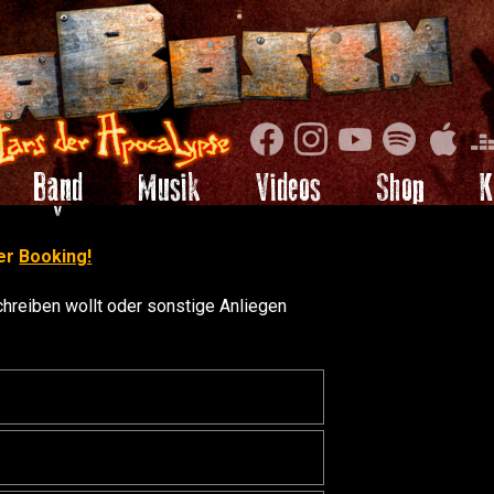
Band
Musik
Videos
Shop
K
ter
Booking!
hreiben wollt oder sonstige Anliegen